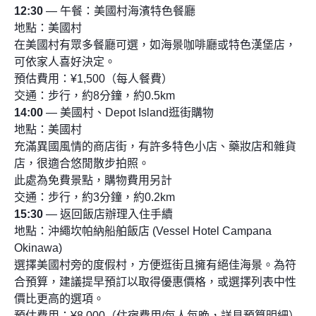
12:30
— 午餐：美國村海濱特色餐廳
地點：美國村
在美國村有眾多餐廳可選，如海景咖啡廳或特色漢堡店，
可依家人喜好決定。
預估費用：¥1,500（每人餐費）
交通：步行，約8分鐘，約0.5km
14:00
— 美國村、Depot Island逛街購物
地點：美國村
充滿異國風情的商店街，有許多特色小店、藥妝店和雜貨
店，很適合悠閒散步拍照。
此處為免費景點，購物費用另計
交通：步行，約3分鐘，約0.2km
15:30
— 返回飯店辦理入住手續
地點：沖繩坎帕納船舶飯店 (Vessel Hotel Campana
Okinawa)
選擇美國村旁的度假村，方便逛街且擁有絕佳海景。為符
合預算，建議提早預訂以取得優惠價格，或選擇列表中性
價比更高的選項。
預估費用：¥8,000（住宿費用/每人每晚，詳見預算明細）