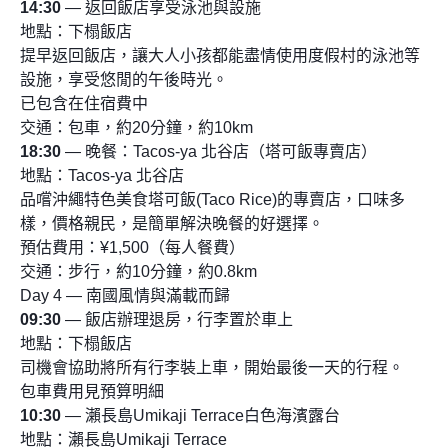
14:30
— 返回飯店享受泳池與設施
地點：下榻飯店
提早返回飯店，讓大人小孩都能盡情使用度假村的泳池等
設施，享受悠閒的午後時光。
已包含在住宿費中
交通：包車，約20分鐘，約10km
18:30
— 晚餐：Tacos-ya 北谷店（塔可飯專賣店）
地點：Tacos-ya 北谷店
品嚐沖繩特色美食塔可飯(Taco Rice)的專賣店，口味多
樣，價格親民，是簡單解決晚餐的好選擇。
預估費用：¥1,500（每人餐費）
交通：步行，約10分鐘，約0.8km
Day 4 — 南國風情與滿載而歸
09:30
— 飯店辦理退房，行李置於車上
地點：下榻飯店
司機會協助將所有行李裝上車，開始最後一天的行程。
包車費用見預算明細
10:30
— 瀨長島Umikaji Terrace白色海濱露台
地點：瀨長島Umikaji Terrace