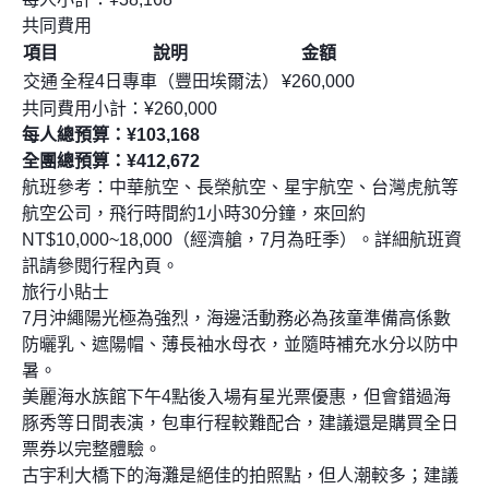
共同費用
項目
說明
金額
交通
全程4日專車（豐田埃爾法）
¥260,000
共同費用小計：¥260,000
每人總預算：¥103,168
全團總預算：¥412,672
航班參考：中華航空、長榮航空、星宇航空、台灣虎航等
航空公司，飛行時間約1小時30分鐘，來回約
NT$10,000~18,000（經濟艙，7月為旺季）。詳細航班資
訊請參閱行程內頁。
旅行小貼士
7月沖繩陽光極為強烈，海邊活動務必為孩童準備高係數
防曬乳、遮陽帽、薄長袖水母衣，並隨時補充水分以防中
暑。
美麗海水族館下午4點後入場有星光票優惠，但會錯過海
豚秀等日間表演，包車行程較難配合，建議還是購買全日
票券以完整體驗。
古宇利大橋下的海灘是絕佳的拍照點，但人潮較多；建議