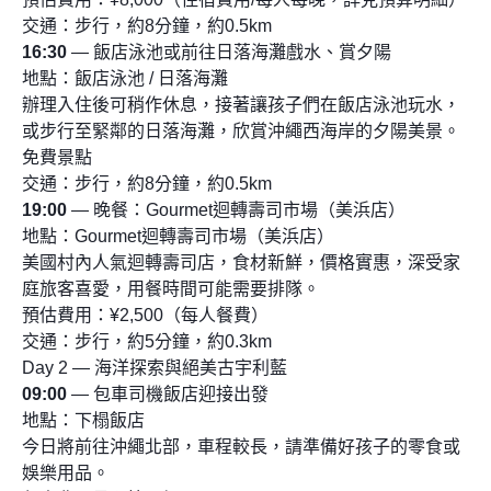
交通：步行，約8分鐘，約0.5km
16:30
— 飯店泳池或前往日落海灘戲水、賞夕陽
地點：飯店泳池 / 日落海灘
辦理入住後可稍作休息，接著讓孩子們在飯店泳池玩水，
或步行至緊鄰的日落海灘，欣賞沖繩西海岸的夕陽美景。
免費景點
交通：步行，約8分鐘，約0.5km
19:00
— 晚餐：Gourmet迴轉壽司市場（美浜店）
地點：Gourmet迴轉壽司市場（美浜店）
美國村內人氣迴轉壽司店，食材新鮮，價格實惠，深受家
庭旅客喜愛，用餐時間可能需要排隊。
預估費用：¥2,500（每人餐費）
交通：步行，約5分鐘，約0.3km
Day 2 — 海洋探索與絕美古宇利藍
09:00
— 包車司機飯店迎接出發
地點：下榻飯店
今日將前往沖繩北部，車程較長，請準備好孩子的零食或
娛樂用品。