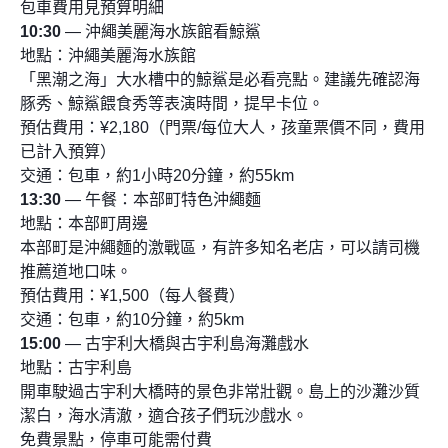
包車費用見預算明細
10:30
— 沖繩美麗海水族館看鯨鯊
地點：沖繩美麗海水族館
「黑潮之海」大水槽中的鯨鯊是必看亮點。建議先確認海
豚秀、鯨鯊餵食秀等表演時間，提早卡位。
預估費用：¥2,180（門票/每位大人，孩童票價不同，費用
已計入預算）
交通：包車，約1小時20分鐘，約55km
13:30
— 午餐：本部町特色沖繩麵
地點：本部町周邊
本部町是沖繩麵的激戰區，有許多知名老店，可以請司機
推薦道地口味。
預估費用：¥1,500（每人餐費）
交通：包車，約10分鐘，約5km
15:00
— 古宇利大橋與古宇利島海灘戲水
地點：古宇利島
開車駛過古宇利大橋時的景色非常壯觀。島上的沙灘沙質
潔白，海水清澈，適合孩子們玩沙戲水。
免費景點，停車可能需付費