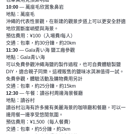
10:00
— 萬座毛欣賞象鼻岩
地點：萬座毛
沖繩的代表性景觀，在新建的觀景步道上可以更安全舒適
地欣賞斷崖峭壁與海景。
預估費用：¥100（入場費/每人）
交通：包車，約30分鐘，約20km
11:30
— Gala青い海 鹽工廠參觀
地點：Gala青い海
可以免費參觀沖繩海鹽的製作過程，也可自費體驗製鹽
DIY，適合親子同樂。這裡販售的鹽味冰淇淋值得一試。
免費參觀，體驗活動及購物費用另計
交通：包車，約25分鐘，約15km
12:30
— 午餐：讀谷村周邊海景餐廳
地點：讀谷村
讀谷村沿海有許多擁有美麗海景的咖啡廳和餐廳，可以一
邊用餐一邊享受悠閒氛圍。
預估費用：¥1,500（每人餐費）
交通：包車，約5分鐘，約2km