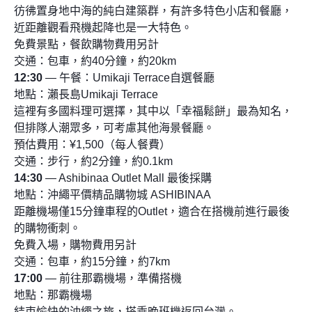
彷彿置身地中海的純白建築群，有許多特色小店和餐廳，
近距離觀看飛機起降也是一大特色。
免費景點，餐飲購物費用另計
交通：包車，約40分鐘，約20km
12:30
— 午餐：Umikaji Terrace自選餐廳
地點：瀨長島Umikaji Terrace
這裡有多國料理可選擇，其中以「幸福鬆餅」最為知名，
但排隊人潮眾多，可考慮其他海景餐廳。
預估費用：¥1,500（每人餐費）
交通：步行，約2分鐘，約0.1km
14:30
— Ashibinaa Outlet Mall 最後採購
地點：沖繩平價精品購物城 ASHIBINAA
距離機場僅15分鐘車程的Outlet，適合在搭機前進行最後
的購物衝刺。
免費入場，購物費用另計
交通：包車，約15分鐘，約7km
17:00
— 前往那霸機場，準備搭機
地點：那霸機場
結束愉快的沖繩之旅，搭乘晚班機返回台灣。