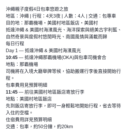
沖繩親子度假4日包車悠遊之旅
地區：沖繩 | 行程：4天3夜 | 人數：4人 | 交通：包專車
目的地：那霸機場・美國村地區飯店・美國村
抵達沖繩 & 美國村海濱風光、海洋探索與絕美古宇利藍、
自然奇景與度假村悠閒時光、南國風情與滿載而歸
每日行程
Day 1 — 抵達沖繩 & 美國村海濱風光
10:45
— 抵達沖繩那霸機場(OKA)與包車司機會合
地點：那霸機場
司機將在入境大廳舉牌等候，協助搬運行李後直接開始行
程。
包車費用見預算明細
11:45
— 前往美國村地區飯店寄放行李
地點：美國村地區飯店
先到飯店寄放行李，即可一身輕鬆地開始行程，省去等待
入住的空檔。
住宿費用詳見預算明細
交通：包車，約50分鐘，約20km