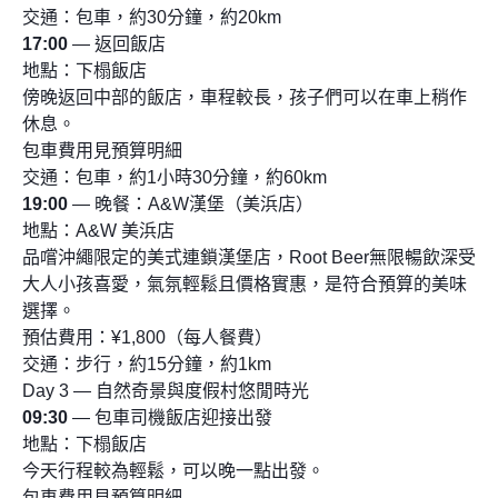
交通：包車，約30分鐘，約20km
17:00
— 返回飯店
地點：下榻飯店
傍晚返回中部的飯店，車程較長，孩子們可以在車上稍作
休息。
包車費用見預算明細
交通：包車，約1小時30分鐘，約60km
19:00
— 晚餐：A&W漢堡（美浜店）
地點：A&W 美浜店
品嚐沖繩限定的美式連鎖漢堡店，Root Beer無限暢飲深受
大人小孩喜愛，氣氛輕鬆且價格實惠，是符合預算的美味
選擇。
預估費用：¥1,800（每人餐費）
交通：步行，約15分鐘，約1km
Day 3 — 自然奇景與度假村悠閒時光
09:30
— 包車司機飯店迎接出發
地點：下榻飯店
今天行程較為輕鬆，可以晚一點出發。
包車費用見預算明細