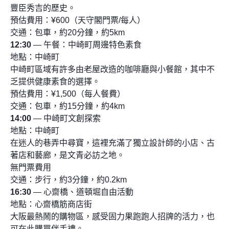
豐臣秀吉的歷史。
預估費用：¥600（天守閣門票/每人）
交通：包車，約20分鐘，約5km
12:30
— 午餐：中崎町周邊特色素食
地點：中崎町
中崎町區域有許多由老屋改造的咖啡廳與小餐館，其中不
乏提供健康素食的選擇。
預估費用：¥1,500（每人餐費）
交通：包車，約15分鐘，約4km
14:00
— 中崎町文創探索
地點：中崎町
在迷人的巷弄中尋寶，這裡充滿了獨立設計師的小店、古
著店和藝廊，是文青必訪之地。
無門票費用
交通：步行，約3分鐘，約0.2km
16:30
— 心齋橋、道頓堀自由活動
地點：心齋橋筋商店街
大阪最熱鬧的購物區，感受固力果跑跑人招牌的活力，也
可在此購買伴手禮。