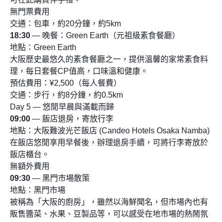
無門票費用
交通：包車，約20分鐘，約5km
18:30
— 晚餐：Green Earth（元祖級素食餐廳）
地點：Green Earth
大阪歷史最悠久的素食餐廳之一，提供溫馨的家常素食料
理，每日套餐CP值高，口味溫和健康。
預估費用：¥2,500（每人餐費）
交通：步行，約8分鐘，約0.5km
Day 5 — 悠閒早晨與滿載而歸
09:00
— 飯店退房，寄放行李
地點：大阪難波光芒飯店 (Candeo Hotels Osaka Namba)
在飯店悠閒享用早餐後，辦理退房手續，可將行李寄放於
飯店櫃台。
無額外費用
09:30
— 黑門市場散策
地點：黑門市場
被稱為「大阪的廚房」，雖然以海鮮聞名，但市場內也有
販售醬菜、水果、豆製品等，可以感受在地市場的熱鬧氛