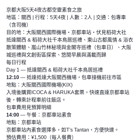
京都大阪5天4夜古都空靈素食之旅
地區：關西 | 行程：5天4夜 | 人數：2人 | 交通：包專車
（含司機）
目的地：大阪關西國際機場・京都車站・伏見稻荷大社
抵達關西 & 稻荷大社千本鳥居巡禮、東山古都風情 & 浴衣
散策體驗、嵐山竹林秘境與金閣寺巡禮（包車日）、大阪
城巡禮與文創街區探索、悠閒早晨與滿載而歸
每日行程
Day 1 — 抵達關西 & 稻荷大社千本鳥居巡禮
12:10
— 抵達抵達大阪關西機場，包車接機前往市區
地點：大阪關西國際機場(KIX)
入境後購買ICOCA & HARUKA套票，快速直達京都車站
後，轉乘計程車前往飯店。
包車費用見預算明細
14:00
— 午餐：京都車站素食
地點：京都車站
京都車站內素食選擇多，如T's Tantan，方便快速。
預估費用：¥1,500（每人餐費）