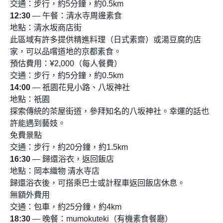
交通：步行，約5分鐘，約0.5km
12:30
— 午餐：清水寺周邊素食
地點：清水坂商店街
此區域有許多提供精進料理（日式素齋）或湯豆腐的店
家，可以品嚐道地的京都素食。
預估費用：¥2,000（每人餐費）
交通：步行，約5分鐘，約0.5km
14:00
— 祇園花見小路、八坂神社
地點：祇園
探索傳統的茶屋街道，參拜知名的八坂神社。幸運的話也
許能遇到藝妓。
免費景點
交通：步行，約20分鐘，約1.5km
16:30
— 歸還浴衣，返回飯店
地點：岡本織物 清水寺店
歸還浴衣後，可搭乘巴士或計程車返回飯店休息。
無額外費用
交通：包車，約25分鐘，約4km
18:30
— 晚餐：mumokuteki（有機素食餐廳）