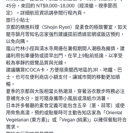
45分，來回約 NT$9,000~18,000（經濟艙，視季節而
定）。詳細航班資訊請參閱行程內頁。
旅行小貼士
京都的精進料理（Shojin Ryori）是素食的極致饗宴，如天
龍寺篩月等知名店家強烈建議提前透過官網或飯店預約，
以免向隅。
嵐山竹林小徑與清水寺周邊在暑假期間人潮極為擁擠，建
議利用包車優勢或提早出門，在早上9點前抵達，以享受
較為寧靜的遊覽品質與光線。
建議購買ICOCA卡，方便搭乘關西地區的JR、地鐵、巴
士，也可在便利商店小額支付，讓城市間的移動更加順
暢。
夏季的京都與大阪相當炎熱潮濕，穿著浴衣散步時務必注
意補充水分，並可隨身攜帶小風扇或濕紙巾消暑。
日本許多餐廳的素食定義可能包含五辛（蔥、蒜等）或使
用柴魚高湯，預約或點餐時可主動告知店家為「Oriental
Vegetarian (東方素)」或「Vegan (純素)」以確保餐點符合
需求。