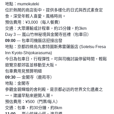
地點：mumokuteki
位於熱鬧的商店街中，提供多樣化的日式與西式素食定
食，深受年輕人喜愛，風格時尚。
預估費用：¥3,000（每人餐費）
交通：大眾運輸或計程車，約15分鐘，約3km
Day 3 — 嵐山竹林秘境與金閣寺巡禮（包車日）
09:00
— 包車司機飯店迎接出發
地點：京都四條烏丸索特圖斯弗雷薩飯店 (Sotetsu Fresa
Inn Kyoto-Shijokarasuma)
今日為包車日，行程彈性，可與司機討論停留時間，輕鬆
遊覽京都郊區並移動至大阪。
包車費用見預算明細
09:30
— 金閣寺（鹿苑寺）
地點：金閣寺
參觀金碧輝煌的舍利殿，是京都必訪的世界文化遺產之
一。建議早點來避開人潮。
預估費用：¥500（門票/每人）
交通：包車，約30分鐘，約8km
11:00
— 嵐山竹林小徑、渡月橋