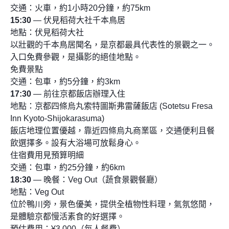
交通：火車，約1小時20分鐘，約75km
15:30
— 伏見稻荷大社千本鳥居
地點：伏見稻荷大社
以壯觀的千本鳥居聞名，是京都最具代表性的景觀之一。
入口免費參觀，是攝影的絕佳地點。
免費景點
交通：包車，約5分鐘，約3km
17:30
— 前往京都飯店辦理入住
地點：京都四條烏丸索特圖斯弗雷薩飯店 (Sotetsu Fresa
Inn Kyoto-Shijokarasuma)
飯店地理位置優越，靠近四條烏丸商業區，交通便利且餐
飲選擇多。設有大浴場可放鬆身心。
住宿費用見預算明細
交通：包車，約25分鐘，約6km
18:30
— 晚餐：Veg Out（蔬食景觀餐廳）
地點：Veg Out
位於鴨川旁，景色優美，提供全植物性料理，氣氛悠閒，
是體驗京都慢活素食的好選擇。
預估費用：¥3,000（每人餐費）