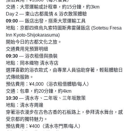
交通：大眾運輸或計程車，約15分鐘，約3km
Day 2 — 東山古都風情 & 浴衣散策體驗
09:00
— 飯店出發，搭乘大眾運輸工具
地點：京都四條烏丸索特圖斯弗雷薩飯店 (Sotetsu Fresa
Inn Kyoto-Shijokarasuma)
開始今日的古都文化之旅。
交通費用見預算明細
09:30
— 浴衣租借與換裝
地點：岡本織物 清水寺店
選擇喜歡的浴衣款式，由專業人員協助穿著，輕鬆體驗日
式傳統服飾。
預估費用：¥4,000（浴衣租借體驗/每人）
交通：包車，約20分鐘，約4km
10:30
— 清水寺、二年坂、三年坂散策
地點：清水寺周邊
穿著浴衣漫步在古色古香的石板路上，參拜清水舞台，感
受京都的獨特魅力。
預估費用：¥400（清水寺門票/每人）