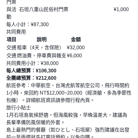
門票
與活
石垣八重山民俗村門票
¥1,000
動
每人小計：¥87,300
共同費用
項目
說明
金額
交通
租車（4天，含保險）
¥32,000
交通
燃油費、停車費與雜支
¥6,000
共同費用小計：¥38,000
每人總預算：¥106,300
全團總預算：¥212,600
航班參考：中華航空、台灣虎航等航空公司，飛行時間約
1小時，來回約 NT$12,000~20,000（經濟艙，多為季節性
包機）。詳細航班資訊請參閱行程內頁。
旅行小貼士
1月石垣島氣候舒適，但海風較強，早晚溫差大，建議為
長輩準備防風保暖的外套。
島上最熱門的餐廳（如ひとし、石垣屋）強烈建議在出發
前一至兩週就先打電話預約，以免向隅。