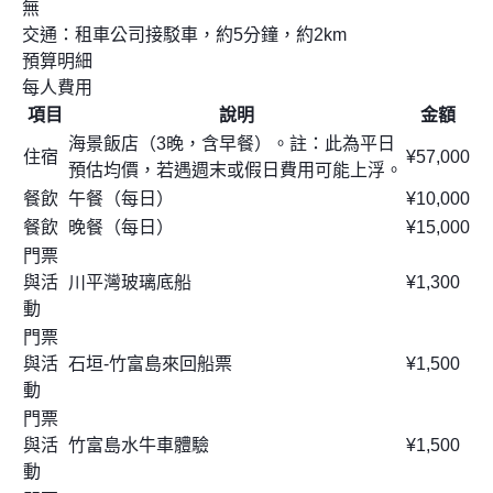
無
交通：租車公司接駁車，約5分鐘，約2km
預算明細
每人費用
項目
說明
金額
海景飯店（3晚，含早餐）。註：此為平日
住宿
¥57,000
預估均價，若遇週末或假日費用可能上浮。
餐飲
午餐（每日）
¥10,000
餐飲
晚餐（每日）
¥15,000
門票
與活
川平灣玻璃底船
¥1,300
動
門票
與活
石垣-竹富島來回船票
¥1,500
動
門票
與活
竹富島水牛車體驗
¥1,500
動