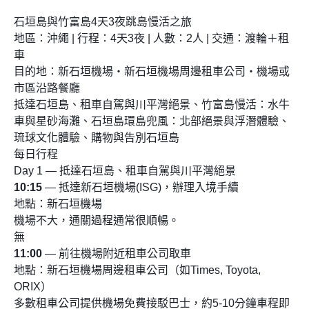
石垣島與竹富島4天3夜跳島慢活之旅
地區：沖繩 | 行程：4天3夜 | 人數：2人 | 交通：渡輪＋租
車
目的地：新石垣機場・新石垣機場周邊租車公司・機場或
市區沿路餐廳
抵達石垣島、租車自駕與川平灣絕景、竹富島慢活：水牛
車與星砂海灘、石垣島環島兜風：北部絕景與浮潛體驗、
琉球文化體驗、購物與告別石垣島
每日行程
Day 1 — 抵達石垣島、租車自駕與川平灣絕景
10:15
— 抵達新石垣機場(ISG)，辦理入境手續
地點：新石垣機場
機場不大，通關過程通常很順暢。
無
11:00
— 前往機場附近租車公司取車
地點：新石垣機場周邊租車公司（如Times, Toyota,
ORIX）
多數租車公司提供機場免費接駁巴士，約5-10分鐘車程即