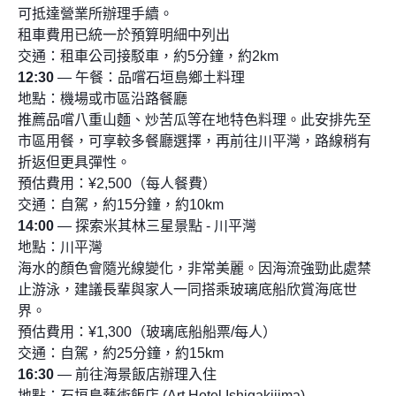
可抵達營業所辦理手續。
租車費用已統一於預算明細中列出
交通：租車公司接駁車，約5分鐘，約2km
12:30
— 午餐：品嚐石垣島鄉土料理
地點：機場或市區沿路餐廳
推薦品嚐八重山麵、炒苦瓜等在地特色料理。此安排先至
市區用餐，可享較多餐廳選擇，再前往川平灣，路線稍有
折返但更具彈性。
預估費用：¥2,500（每人餐費）
交通：自駕，約15分鐘，約10km
14:00
— 探索米其林三星景點 - 川平灣
地點：川平灣
海水的顏色會隨光線變化，非常美麗。因海流強勁此處禁
止游泳，建議長輩與家人一同搭乘玻璃底船欣賞海底世
界。
預估費用：¥1,300（玻璃底船船票/每人）
交通：自駕，約25分鐘，約15km
16:30
— 前往海景飯店辦理入住
地點：石垣島藝術飯店 (Art Hotel Ishigakijima)