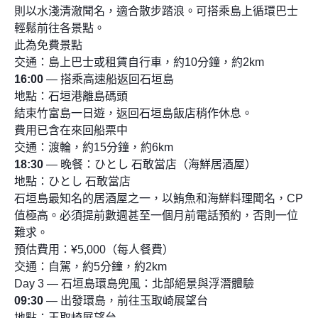
則以水淺清澈聞名，適合散步踏浪。可搭乘島上循環巴士
輕鬆前往各景點。
此為免費景點
交通：島上巴士或租賃自行車，約10分鐘，約2km
16:00
— 搭乘高速船返回石垣島
地點：石垣港離島碼頭
結束竹富島一日遊，返回石垣島飯店稍作休息。
費用已含在來回船票中
交通：渡輪，約15分鐘，約6km
18:30
— 晚餐：ひとし 石敢當店（海鮮居酒屋）
地點：ひとし 石敢當店
石垣島最知名的居酒屋之一，以鮪魚和海鮮料理聞名，CP
值極高。必須提前數週甚至一個月前電話預約，否則一位
難求。
預估費用：¥5,000（每人餐費）
交通：自駕，約5分鐘，約2km
Day 3 — 石垣島環島兜風：北部絕景與浮潛體驗
09:30
— 出發環島，前往玉取崎展望台
地點：玉取崎展望台