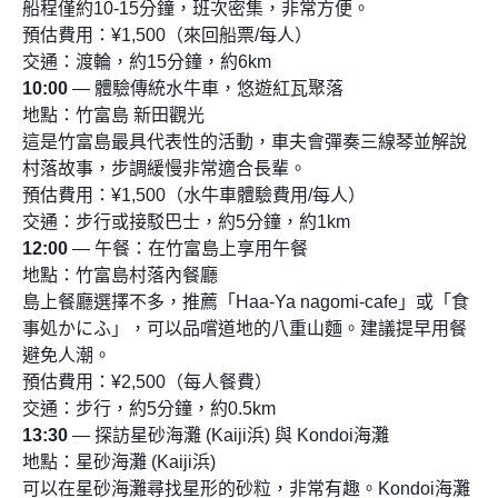
船程僅約10-15分鐘，班次密集，非常方便。
預估費用：¥1,500（來回船票/每人）
交通：渡輪，約15分鐘，約6km
10:00
— 體驗傳統水牛車，悠遊紅瓦聚落
地點：竹富島 新田觀光
這是竹富島最具代表性的活動，車夫會彈奏三線琴並解說
村落故事，步調緩慢非常適合長輩。
預估費用：¥1,500（水牛車體驗費用/每人）
交通：步行或接駁巴士，約5分鐘，約1km
12:00
— 午餐：在竹富島上享用午餐
地點：竹富島村落內餐廳
島上餐廳選擇不多，推薦「Haa-Ya nagomi-cafe」或「食
事処かにふ」，可以品嚐道地的八重山麵。建議提早用餐
避免人潮。
預估費用：¥2,500（每人餐費）
交通：步行，約5分鐘，約0.5km
13:30
— 探訪星砂海灘 (Kaiji浜) 與 Kondoi海灘
地點：星砂海灘 (Kaiji浜)
可以在星砂海灘尋找星形的砂粒，非常有趣。Kondoi海灘