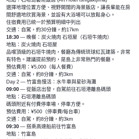
選擇地理位置方便、視野開闊的海景飯店，讓長輩能在房
間舒適地欣賞海景，並設有大浴場可以放鬆身心。
住宿費用已統一於預算明細中列出
交通：自駕，約30分鐘，約17km
18:30
— 晚餐：炭火燒肉 石垣屋（石垣牛燒肉）
地點：炭火燒肉 石垣屋
品嚐頂級的石垣牛燒肉，餐廳為傳統琉球紅瓦建築，非常
有特色。建議提前預約，是島上非常熱門的餐廳。
預估費用：¥5,000（每人餐費）
交通：自駕，約8分鐘，約3km
Day 2 — 竹富島慢活：水牛車與星砂海灘
09:00
— 從飯店出發，自駕前往石垣港離島碼頭
地點：石垣港離島碼頭
碼頭附近有付費停車場，停車方便。
預估費用：¥500（停車費/每台車）
交通：自駕，約8分鐘，約3km
09:30
— 搭乘高速船前往竹富島
地點：竹富島