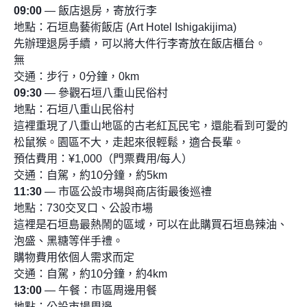
09:00
— 飯店退房，寄放行李
地點：石垣島藝術飯店 (Art Hotel Ishigakijima)
先辦理退房手續，可以將大件行李寄放在飯店櫃台。
無
交通：步行，0分鐘，0km
09:30
— 參觀石垣八重山民俗村
地點：石垣八重山民俗村
這裡重現了八重山地區的古老紅瓦民宅，還能看到可愛的
松鼠猴。園區不大，走起來很輕鬆，適合長輩。
預估費用：¥1,000（門票費用/每人）
交通：自駕，約10分鐘，約5km
11:30
— 市區公設市場與商店街最後巡禮
地點：730交叉口、公設市場
這裡是石垣島最熱鬧的區域，可以在此購買石垣島辣油、
泡盛、黑糖等伴手禮。
購物費用依個人需求而定
交通：自駕，約10分鐘，約4km
13:00
— 午餐：市區周邊用餐
地點：公設市場周邊