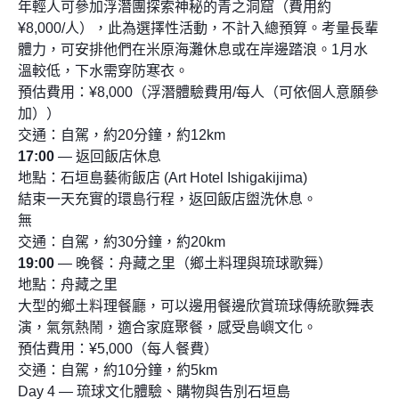
年輕人可參加浮潛團探索神秘的青之洞窟（費用約
¥8,000/人），此為選擇性活動，不計入總預算。考量長輩
體力，可安排他們在米原海灘休息或在岸邊踏浪。1月水
溫較低，下水需穿防寒衣。
預估費用：¥8,000（浮潛體驗費用/每人（可依個人意願參
加））
交通：自駕，約20分鐘，約12km
17:00
— 返回飯店休息
地點：石垣島藝術飯店 (Art Hotel Ishigakijima)
結束一天充實的環島行程，返回飯店盥洗休息。
無
交通：自駕，約30分鐘，約20km
19:00
— 晚餐：舟藏之里（鄉土料理與琉球歌舞）
地點：舟藏之里
大型的鄉土料理餐廳，可以邊用餐邊欣賞琉球傳統歌舞表
演，氣氛熱鬧，適合家庭聚餐，感受島嶼文化。
預估費用：¥5,000（每人餐費）
交通：自駕，約10分鐘，約5km
Day 4 — 琉球文化體驗、購物與告別石垣島