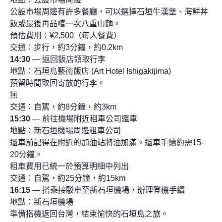
公設市場周邊有許多餐廳，可以選擇石垣牛漢堡、海鮮丼
飯或最後再品嚐一次八重山麵。
預估費用：¥2,500（每人餐費）
交通：步行，約3分鐘，約0.2km
14:30
— 返回飯店領取行李
地點：石垣島藝術飯店 (Art Hotel Ishigakijima)
預留時間取回寄放的行李。
無
交通：自駕，約8分鐘，約3km
15:30
— 前往機場附近租車公司還車
地點：新石垣機場周邊租車公司
還車前記得在附近的加油站將油加滿。還車手續約需15-
20分鐘。
租車費用已統一於預算明細中列出
交通：自駕，約25分鐘，約15km
16:15
— 搭乘接駁車至新石垣機場，辦理登機手續
地點：新石垣機場
準備搭機返回台灣，結束愉快的石垣島之旅。