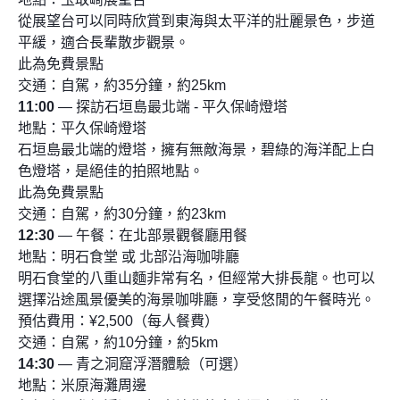
從展望台可以同時欣賞到東海與太平洋的壯麗景色，步道
平緩，適合長輩散步觀景。
此為免費景點
交通：自駕，約35分鐘，約25km
11:00
— 探訪石垣島最北端 - 平久保崎燈塔
地點：平久保崎燈塔
石垣島最北端的燈塔，擁有無敵海景，碧綠的海洋配上白
色燈塔，是絕佳的拍照地點。
此為免費景點
交通：自駕，約30分鐘，約23km
12:30
— 午餐：在北部景觀餐廳用餐
地點：明石食堂 或 北部沿海咖啡廳
明石食堂的八重山麵非常有名，但經常大排長龍。也可以
選擇沿途風景優美的海景咖啡廳，享受悠閒的午餐時光。
預估費用：¥2,500（每人餐費）
交通：自駕，約10分鐘，約5km
14:30
— 青之洞窟浮潛體驗（可選）
地點：米原海灘周邊