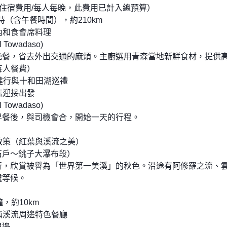
0（住宿費用/每人每晚，此費用已計入總預算）
時（含午餐時間），約210km
內和食會席料理
Towadaso)
晚餐，省去外出交通的麻煩。主廚選用青森當地新鮮食材，提供
（每人餐費）
溪流健行與十和田湖巡禮
店迎接出發
Towadaso)
早餐後，與司機會合，開始一天的行程。
散策（紅葉與溪流之美）
石戶～銚子大瀑布段）
行，欣賞被譽為「世界第一美溪」的秋色。沿途有阿修羅之流、
處等候。
，約10km
瀨溪流周邊特色餐廳
周邊