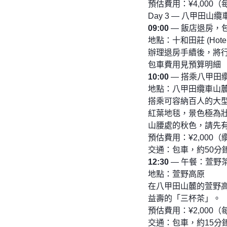
預估費用：¥4,000
Day 3 — 八甲田
09:00
— 飯店退房，
地點：十和田莊 (Hotel 
辦理退房手續後，將
包車費用見預算明細
10:00
— 搭乘八甲田
地點：八甲田纜車山
搭乘可容納百人的大
紅葉地毯，景色極為
山腰處的秋色，請先
預估費用：¥2,000
交通：包車，約50分鐘
12:30
— 午餐：萱野
地點：萱野高原
在八甲田山麓的萱野
益壽的「三杯茶」。
預估費用：¥2,000
交通：包車，約15分鐘