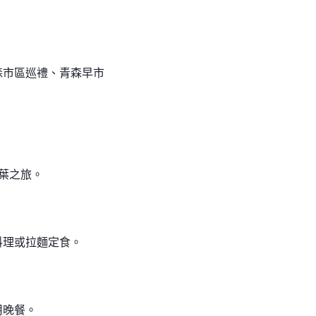
森市區巡禮、青森早市
葉之旅。
料理或拉麵定食。
用晚餐。