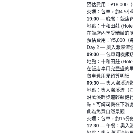
預估費用：¥18,00
交通：包車，約4.5小
19:00
— 晚餐：飯店
地點：十和田莊 (Hotel 
在飯店內享受精緻的
預估費用：¥5,000
Day 2 — 奧入瀨
09:00
— 包車司機飯
地點：十和田莊 (Hotel 
在飯店享用完豐盛的
包車費用見預算明細
09:30
— 奧入瀨溪流
地點：奧入瀨溪流（
沿著溪畔步道輕鬆健
點。可請司機在下游
此為免費自然景觀
交通：包車，約15分鐘
12:30
— 午餐：奧入
地點：奧入瀨溪流館