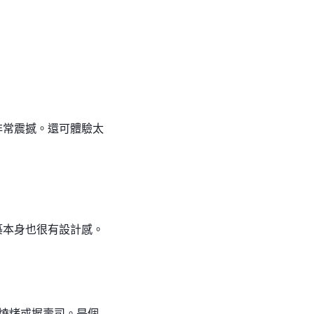
非常震撼。還可體驗太
築本身也很有設計感。
燒烤或握壽司。是個