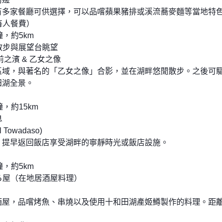
有多家餐廳可供選擇，可以品嚐蘋果豬排或溪流蕎麥麵等當地特
（每人餐費）
，約5km
散步與展望台眺望
之濱 & 乙女之像
區域，與著名的「乙女之像」合影，並在湖畔悠閒散步。之後可
田湖全景。
，約15km
息
Towadaso)
，提早返回飯店享受湖畔的寧靜時光或飯店設施。
，約5km
ら屋（在地居酒屋料理）
酒屋，品嚐烤魚、串燒以及使用十和田湖產姬鱒製作的料理。距離