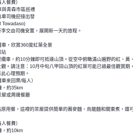
（每人餐費）
山纜車與青森市區巡禮
包車司機迎接出發
Towadaso)
行李交由司機安置，展開新一天的旅程。
纜車，欣賞360度紅葉全景
麓站
型纜車，約10分鐘即可抵達山頂。從空中俯瞰滿山遍野的紅、黃
壯觀。請注意：10月中旬八甲田山頂的紅葉可能已過最佳觀賞期
有此心理預期。
（纜車來回票/每人）
，約35km
茶屋或周邊餐廳
高原用餐，這裡的茶屋提供簡單的蕎麥麵、烏龍麵和關東煮，還
（每人餐費）
，約10km