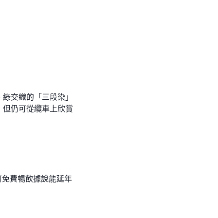
、綠交織的「三段染」
，但仍可從纜車上欣賞
可免費暢飲據說能延年